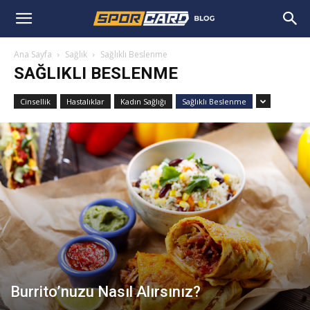
Ana Sayfa
Sağlık
Sağlıklı Beslenme
SAĞLIKLI BESLENME
Cinsellik
Hastalıklar
Kadın Sağlığı
Sağlıklı Beslenme
Burrito’nuzu Nasıl Alırsınız?