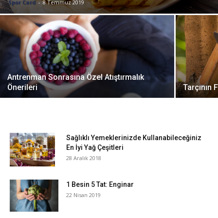
Spor Card
-
8 Temmuz 2019
Antrenman Sonrasına Özel Atıştırmalık
Önerileri
Tarçının F
Sağlıklı Yemeklerinizde Kullanabileceğiniz
En İyi Yağ Çeşitleri
28 Aralık 2018
1 Besin 5 Tat: Enginar
22 Nisan 2019