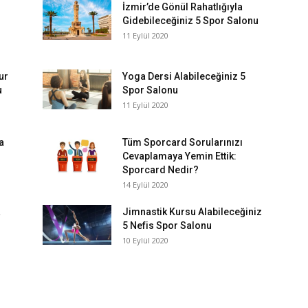
İzmir’de Gönül Rahatlığıyla
Gidebileceğiniz 5 Spor Salonu
11 Eylül 2020
ur
Yoga Dersi Alabileceğiniz 5
u
Spor Salonu
11 Eylül 2020
a
Tüm Sporcard Sorularınızı
Cevaplamaya Yemin Ettik:
Sporcard Nedir?
14 Eylül 2020
a
Jimnastik Kursu Alabileceğiniz
5 Nefis Spor Salonu
10 Eylül 2020