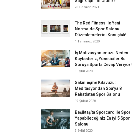
Sağlık İçin mi Gidilir?
28 Haziran 2021
The Red Fitness ile Yeni
Normalde Spor Salonu
Düzenlemelerini Konuştuk!
1 Temmuz 2020
İş Motivasyonumuzu Neden
Kaybederiz, Yöneticiler Bu
Soruya Sporla Cevap Veriyor!
9 Eylül 2020
Sakinleşme Kılavuzu:
Meditasyondan Spa’ya 8
Rahatlatan Spor Salonu
19 Şubat 2020
Beşiktaş’ta Sporcard ile Spor
Yapabileceğiniz En İyi 5 Spor
Salonu
9 Eylül 2020