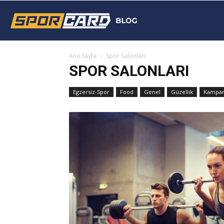
Sporcard
Ana Sayfa
Spor Salonları
Blog
SPOR SALONLARI
Egzersiz-Spor
Food
Genel
Güzellik
Kampan