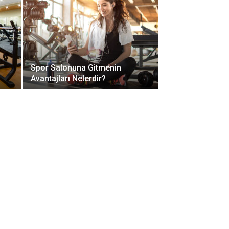
Spor Salonuna Gitmenin
Avantajları Nelerdir?