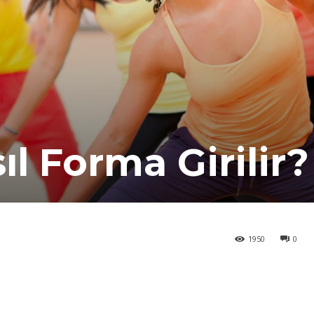
l Forma Girilir?
1950
0