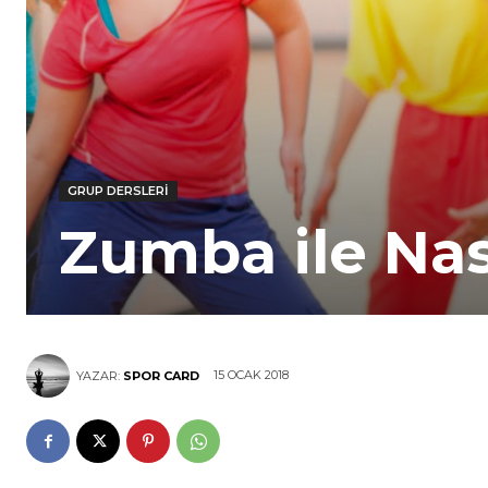
GRUP DERSLERI
Zumba ile Nası
15 OCAK 2018
YAZAR:
SPOR CARD