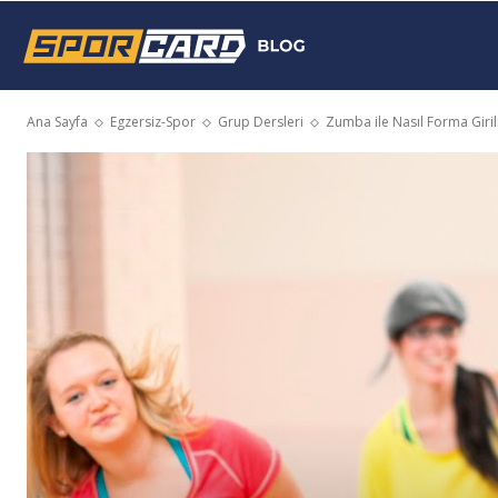
Sporcard
Ana Sayfa
Egzersiz-Spor
Grup Dersleri
Zumba ile Nasıl Forma Giril
Blog