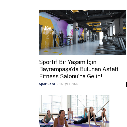
Sportif Bir Yaşam İçin
Bayrampaşa’da Bulunan Asfalt
Fitness Salonu’na Gelin!
Spor Card
-
14 Eylül 2020