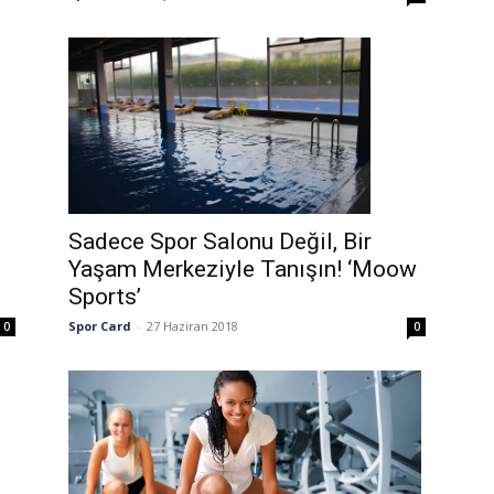
Sadece Spor Salonu Değil, Bir
Yaşam Merkeziyle Tanışın! ‘Moow
Sports’
Spor Card
-
27 Haziran 2018
0
0