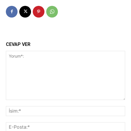
CEVAP VER
Yorum*:
İsi
E-