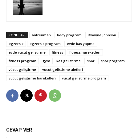
KONULAR:
antrenman
body program
Dwayne Johnson
egzersiz
egzersiz program
evde kas yapma
evde vucut gelistirme
fitness
fitness hareketleri
fitness program
gym
kas gelistirme
spor
spor program
vücut geliştirme
vucut gelistirme aletleri
vücut geliştirme hareketleri
vucut gelistirme program
CEVAP VER