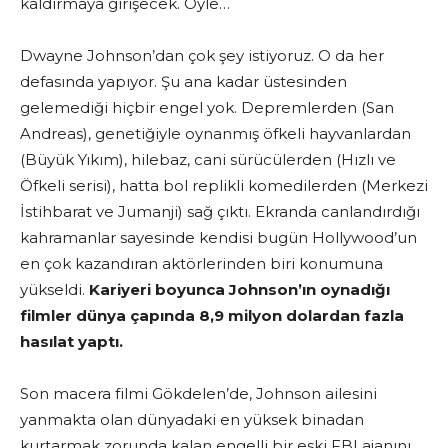
kaldırmaya girişecek. Öyle…
Dwayne Johnson’dan çok şey istiyoruz. O da her
defasında yapıyor. Şu ana kadar üstesinden
gelemediği hiçbir engel yok. Depremlerden (San
Andreas), genetiğiyle oynanmış öfkeli hayvanlardan
(Büyük Yıkım), hilebaz, cani sürücülerden (Hızlı ve
Öfkeli serisi), hatta bol replikli komedilerden (Merkezi
İstihbarat ve Jumanji) sağ çıktı. Ekranda canlandırdığı
kahramanlar sayesinde kendisi bugün Hollywood’un
en çok kazandıran aktörlerinden biri konumuna
yükseldi.
Kariyeri boyunca Johnson’ın oynadığı
filmler dünya çapında 8,9 milyon dolardan fazla
hasılat yaptı.
Son macera filmi Gökdelen’de, Johnson ailesini
yanmakta olan dünyadaki en yüksek binadan
kurtarmak zorunda kalan engelli bir eski FBI ajanını