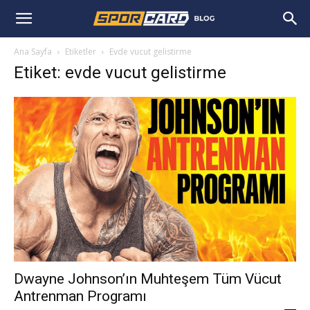
Ana Sayfa
Etiketler
Evde vucut gelistirme
Etiket: evde vucut gelistirme
Dwayne Johnson’ın Muhteşem Tüm Vücut
Antrenman Programı