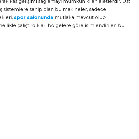
rak kas gelişimi sağlamayı mümkün kılan aletlerdir. Üst
miş sistemlere sahip olan bu makineler, sadece
ekleri,
spor salonunda
mutlaka mevcut olup
ikle çalıştırdıkları bölgelere göre isimlendirilen bu