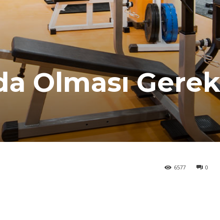
da Olması Gere
6577
0