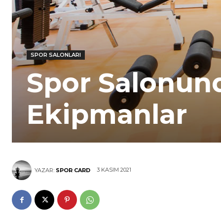
SPOR SALONLARI
Spor Salonun
Ekipmanlar
3 KASIM 2021
YAZAR:
SPOR CARD