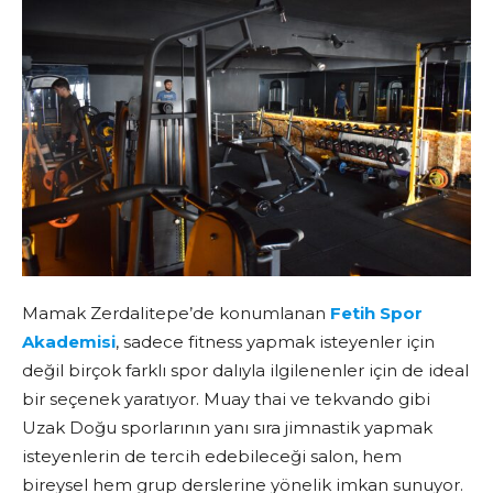
Mamak Zerdalitepe’de konumlanan
Fetih Spor
Akademisi
, sadece fitness yapmak isteyenler için
değil birçok farklı spor dalıyla ilgilenenler için de ideal
bir seçenek yaratıyor. Muay thai ve tekvando gibi
Uzak Doğu sporlarının yanı sıra jimnastik yapmak
isteyenlerin de tercih edebileceği salon, hem
bireysel hem grup derslerine yönelik imkan sunuyor.