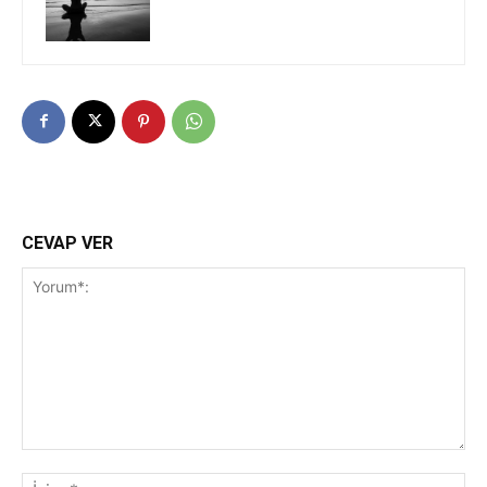
CEVAP VER
Yorum*:
İsi