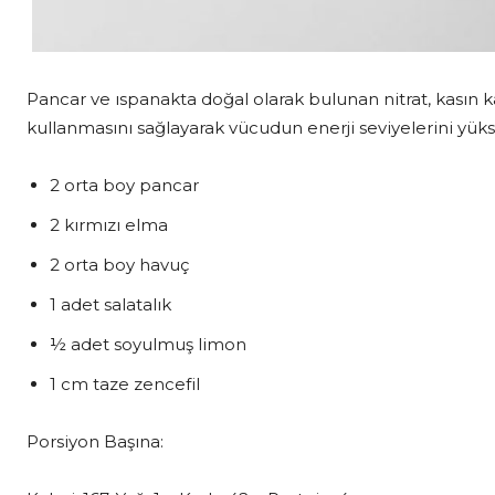
Pancar ve ıspanakta doğal olarak bulunan nitrat, kasın ka
kullanmasını sağlayarak vücudun enerji seviyelerini yükse
2 orta boy pancar
2 kırmızı elma
2 orta boy havuç
1 adet salatalık
½ adet soyulmuş limon
1 cm taze zencefil
Porsiyon Başına: