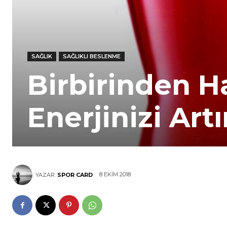
SAĞLIK
SAĞLIKLI BESLENME
Birbirinden Ha
Enerjinizi Artı
8 EKIM 2018
YAZAR:
SPOR CARD