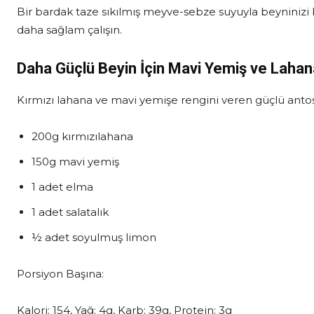
Bir bardak taze sıkılmış meyve-sebze suyuyla beyninizi b
daha sağlam çalışın.
Daha Güçlü Beyin İçin
Mavi Yemiş ve Lahan
Kırmızı lahana ve mavi yemişe rengini veren güçlü antosiy
200g kırmızılahana
150g mavi yemiş
1 adet elma
1 adet salatalık
½ adet soyulmuş limon
Porsiyon Başına:
Kalori: 154, Yağ: 4g, Karb: 39g, Protein: 3g