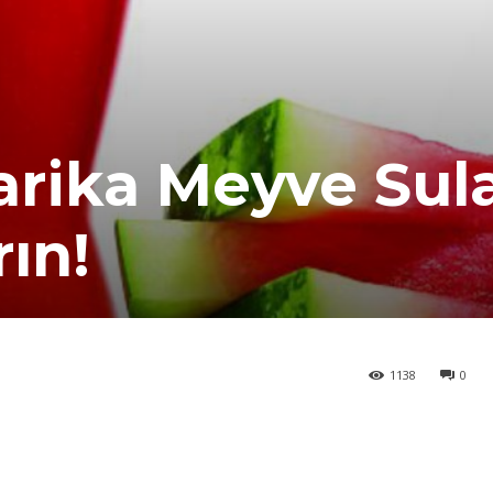
rika Meyve Sular
rın!
1138
0