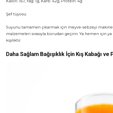
Kalori: 167, Yağ: 1g, Karb: 42g, Protein: 4g
Şef tüyosu:
Suyunu tamamen çıkarmak için meyve-sebzeyi makinen
malzemeleri sırasıyla borudan geçirin. Ya hemen için ya
kişiliktir.
Daha Sağlam Bağışıklık İçin
Kış Kabağı ve 