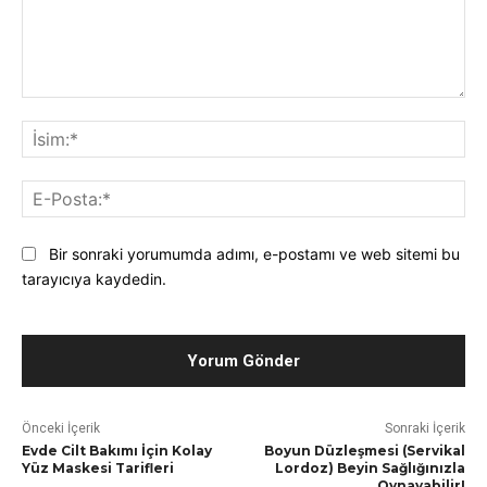
Yorum*:
İsi
E-
Pos
Bir sonraki yorumumda adımı, e-postamı ve web sitemi bu
tarayıcıya kaydedin.
Önceki İçerik
Sonraki İçerik
Evde Cilt Bakımı İçin Kolay
Boyun Düzleşmesi (Servikal
Yüz Maskesi Tarifleri
Lordoz) Beyin Sağlığınızla
Oynayabilir!