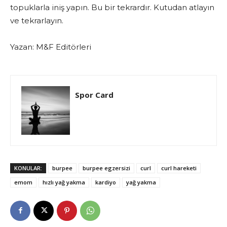
topuklarla iniş yapın. Bu bir tekrardır. Kutudan atlayın
ve tekrarlayın.
Yazan: M&F Editörleri
Spor Card
KONULAR:
burpee
burpee egzersizi
curl
curl hareketi
emom
hızlı yağ yakma
kardiyo
yağ yakma