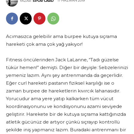
17 HAZIRAN 2019
YAZAR:
SPOR CARD
Acımasızca gelebilir ama burpee kutuya sıçrama
hareketi çok ama çok yağ yakıyor!
Fitness öncülerinden Jack LaLanne, “Tadı güzelse
tükür hemen!” demişti. Diğer bir deyişle: Sebzelerinizi
yemeniz lazım. Aynı şey antrenmanda da geçerlidir.
Eğer curl hareketi pastanın fiziksel karşılığı ise o
zaman burpee de hareketlerin kıvırcık lahanasıdır.
Yorucudur ama yere yatıp kalkarken tüm vücut
koordinasyonunu ve kondisyonunu azami seviyede
geliştirir. Harekete bir de kutuya sıçrama kattığınızda
atletik gücünüz de artıyor çünkü sıçrayıp kontrollü
şekilde iniş yapmanız lazım. Buradaki antrenmanı bir