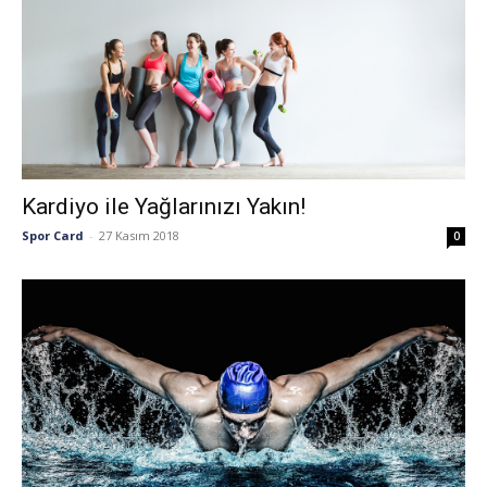
Kardiyo ile Yağlarınızı Yakın!
Spor Card
-
27 Kasım 2018
0