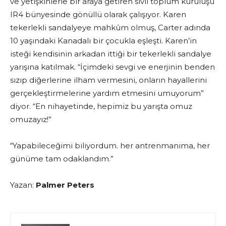
ve yetişkinlerle bir araya getiren sivil toplum kuruluşu
IR4 bünyesinde gönüllü olarak çalışıyor. Karen
tekerlekli sandalyeye mahkûm olmuş, Carter adında
10 yaşındaki Kanadalı bir çocukla eşleşti. Karen’in
isteği kendisinin arkadan ittiği bir tekerlekli sandalye
yarışına katılmak. “İçimdeki sevgi ve enerjinin benden
sızıp diğerlerine ilham vermesini, onların hayallerini
gerçekleştirmelerine yardım etmesini umuyorum”
diyor. “En nihayetinde, hepimiz bu yarışta omuz
omuzayız!”
“Yapabileceğimi biliyordum. her antrenmanıma, her
günüme tam odaklandım.”
Yazan:
Palmer Peters