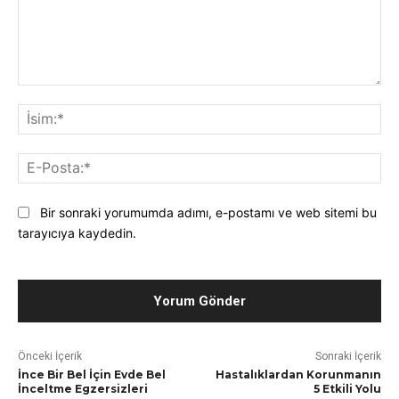
Yorum*:
İsi
E-
Pos
Bir sonraki yorumumda adımı, e-postamı ve web sitemi bu
tarayıcıya kaydedin.
Önceki İçerik
Sonraki İçerik
İnce Bir Bel İçin Evde Bel
Hastalıklardan Korunmanın
İnceltme Egzersizleri
5 Etkili Yolu