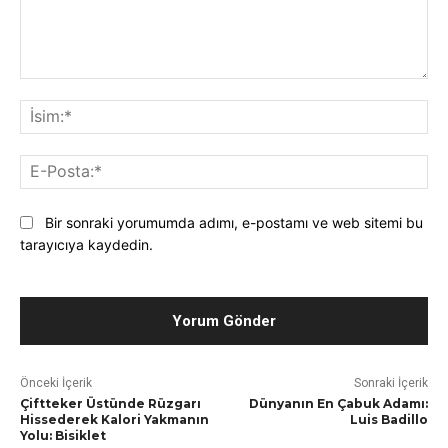
Yorum*:
İsi
E-
Pos
Bir sonraki yorumumda adımı, e-postamı ve web sitemi bu
tarayıcıya kaydedin.
Önceki İçerik
Sonraki İçerik
Çiftteker Üstünde Rüzgarı
Dünyanın En Çabuk Adamı:
Hissederek Kalori Yakmanın
Luis Badillo
Yolu: Bisiklet