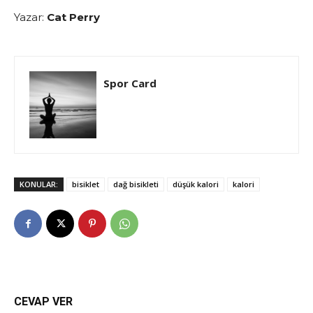
Yazar:
Cat Perry
Spor Card
KONULAR:
bisiklet
dağ bisikleti
düşük kalori
kalori
CEVAP VER