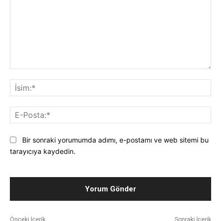
Yorum*:
İsi
E-
Pos
Bir sonraki yorumumda adımı, e-postamı ve web sitemi bu
tarayıcıya kaydedin.
Önceki İçerik
Sonraki İçerik