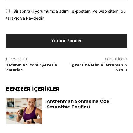
Pos
Bir sonraki yorumumda adımı, e-postamı ve web sitemi bu
tarayıcıya kaydedin.
Önceki İçerik
Sonraki İçerik
Tatlının Acı Yönü: Şekerin
Egzersiz Verimini Artırmanın
Zararları
5 Yolu
BENZEER İÇERİKLER
Antrenman Sonrasına Özel
Smoothie Tarifleri