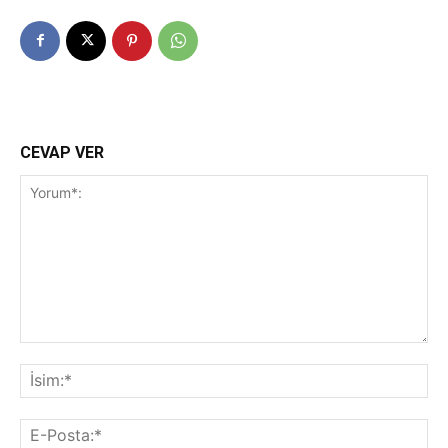
CEVAP VER
Yorum*:
İsi
E-