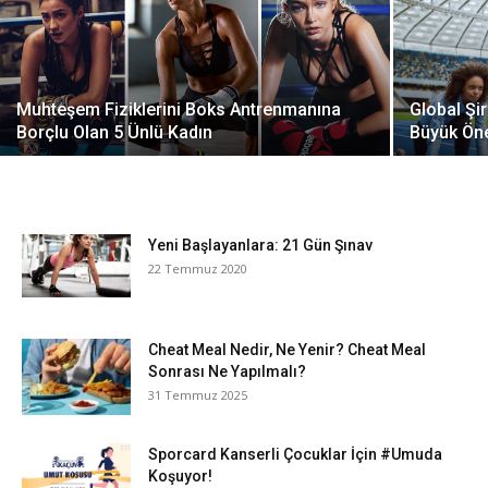
Muhteşem Fiziklerini Boks Antrenmanına
Global Şir
Borçlu Olan 5 Ünlü Kadın
Büyük Ön
Yeni Başlayanlara: 21 Gün Şınav
22 Temmuz 2020
Cheat Meal Nedir, Ne Yenir? Cheat Meal
Sonrası Ne Yapılmalı?
31 Temmuz 2025
Sporcard Kanserli Çocuklar İçin #Umuda
Koşuyor!