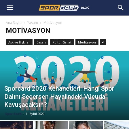
Ana Sayfa
Yaşam
Motivasyon
MOTIVASYON
Aşk ve İlişkiler
Başarı
Kültür-Sanat
Meditasyon
Sporcard 2020 Kehanetleri: Hangi Spor
Dalını Seçersen Hayalindeki Vücuda
Kavuşacaksın?
Spor Card
-
11 Eylül 2020