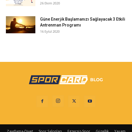
26 Ekim 2020
Güne Enerjik Başlamanızı Sağlayacak 3 Etkili
Antrenman Programı
16 Eylül 2020
Zayıflama-Diyet
Spor Salonları
Egzersiz-Spor
Güzellik
Yaşam