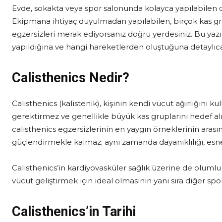
Evde, sokakta veya spor salonunda kolayca yapılabilen cal
Ekipmana ihtiyaç duyulmadan yapılabilen, birçok kas grub
egzersizleri merak ediyorsanız doğru yerdesiniz. Bu yazı
yapıldığına ve hangi hareketlerden oluştuğuna detaylıc
Calisthenics Nedir?
Calisthenics (kalistenik), kişinin kendi vücut ağırlığını 
gerektirmez ve genellikle büyük kas gruplarını hedef alır
calisthenics egzersizlerinin en yaygın örneklerinin arasın
güçlendirmekle kalmaz; aynı zamanda dayanıklılığı, esnek
Calisthenics’in kardiyovasküler sağlık üzerine de olumlu e
vücut geliştirmek için ideal olmasının yanı sıra diğer spo
Calisthenics’in Tarihi