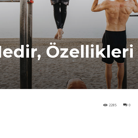
edir, Özellikleri
2285
0