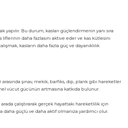
arak yapılır. Bu durum, kasları güçlendirmenin yanı sıra
as liflerinin daha fazlasını aktive eder ve kas kütlesini
ı çalışmak, kasların daha fazla güç ve dayanıklılık
ar arasında şınav, mekik, barfiks, dip, plank gibi hareketler
 genel vücut gücünün artmasına katkıda bulunur.
 arada çalıştırarak gerçek hayattaki hareketlilik için
da daha güçlü ve daha aktif olmanıza yardımcı olur.