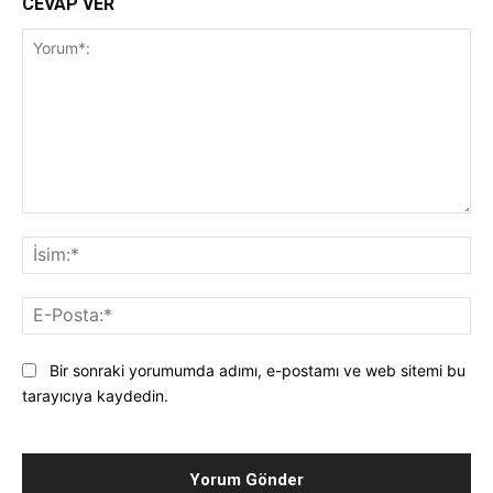
CEVAP VER
Yorum*:
İsi
E-
Pos
Bir sonraki yorumumda adımı, e-postamı ve web sitemi bu
tarayıcıya kaydedin.