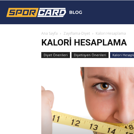
Sporcard
Ana Sayfa
Zayıflama-Diyet
Kalori Hesaplama
Blog
KALORI HESAPLAMA
Diyet Önerileri
Diyetisyen Önerileri
Kalori Hesap