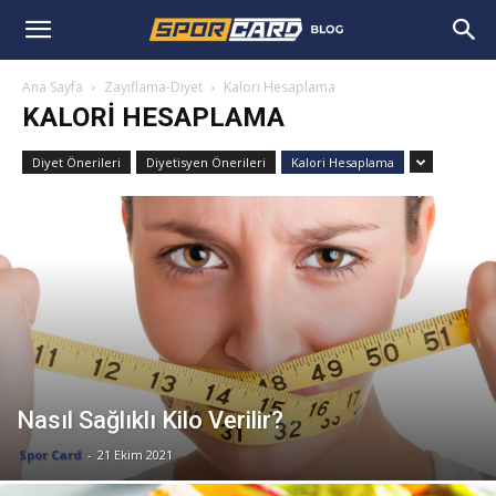
Ana Sayfa
Zayıflama-Diyet
Kalori Hesaplama
KALORI HESAPLAMA
Diyet Önerileri
Diyetisyen Önerileri
Kalori Hesaplama
Nasıl Sağlıklı Kilo Verilir?
Spor Card
-
21 Ekim 2021