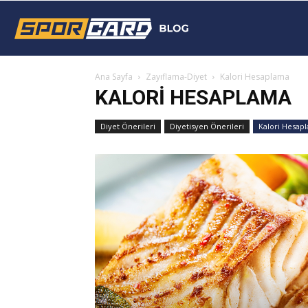
Sporcard
Ana Sayfa
Zayıflama-Diyet
Kalori Hesaplama
Blog
KALORI HESAPLAMA
Diyet Önerileri
Diyetisyen Önerileri
Kalori Hesap