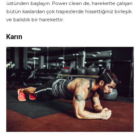
üstünden başlayın. Power clean de, harekette çalışan
bütün kaslardan çok trapezlerde hissettiğiniz birleşik
ve balistik bir harekettir.
Karın