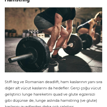
Stiff-leg ve Romanian deadlift, ham kaslarının yanı sıra
diğer alt vücut kaslarını da hedefler. Gerçi çoğu vücut
geliştirici lunge hareketini quad ve glute egzersizi
gibi düşünse de, lunge aslında hamstring (ve glute)
kaslarını quadlardan daha çok çalıştırır.