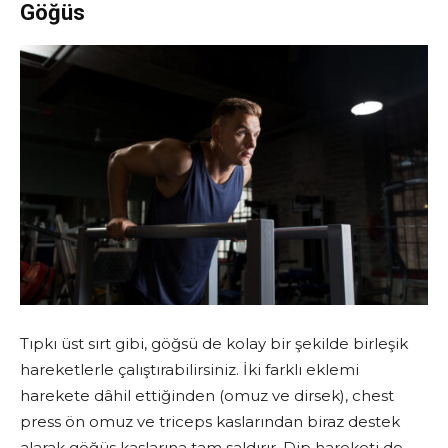
Göğüs
Tıpkı üst sırt gibi, göğsü de kolay bir şekilde birleşik
hareketlerle çalıştırabilirsiniz. İki farklı eklemi
harekete dâhil ettiğinden (omuz ve dirsek), chest
press ön omuz ve triceps kaslarından biraz destek
alarak göğüs kaslarına tam saldırır. Dip hareketi de