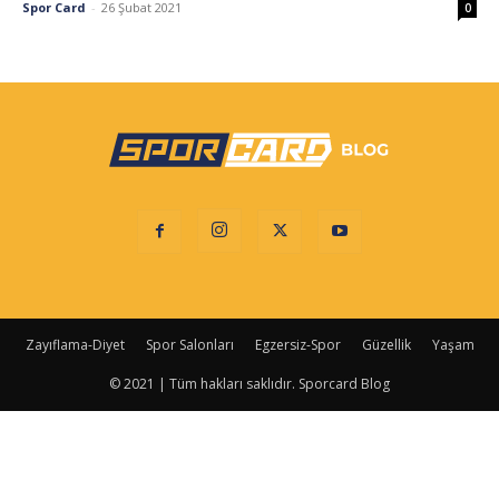
Spor Card
-
26 Şubat 2021
0
Zayıflama-Diyet
Spor Salonları
Egzersiz-Spor
Güzellik
Yaşam
© 2021 | Tüm hakları saklıdır. Sporcard Blog