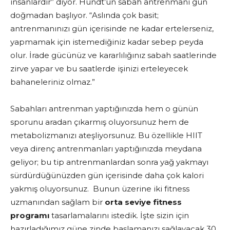
insanlardır” diyor. Hundt’un sabah antrenmanı gün
doğmadan başlıyor. “Aslında çok basit;
antrenmanınızı gün içerisinde ne kadar ertelerseniz,
yapmamak için istemediğiniz kadar sebep peyda
olur. İrade gücünüz ve kararlılığınız sabah saatlerinde
zirve yapar ve bu saatlerde işinizi erteleyecek
bahaneleriniz olmaz.”
Sabahları antrenman yaptığınızda hem o günün
sporunu aradan çıkarmış oluyorsunuz hem de
metabolizmanızı ateşliyorsunuz. Bu özellikle HIIT
veya direnç antrenmanları yaptığınızda meydana
geliyor; bu tip antrenmanlardan sonra yağ yakmayı
sürdürdüğünüzden gün içerisinde daha çok kalori
yakmış oluyorsunuz. Bunun üzerine iki fitness
uzmanından sağlam bir
orta seviye fitness
programı
tasarlamalarını istedik. İşte sizin için
hazırladığımız güne zinde başlamanızı sağlayacak 30