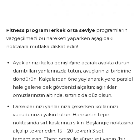
Fitness programı erkek orta seviye
programların
vazgeçilmezi bu hareketi yaparken aşağıdaki
noktalara mutlaka dikkat edin!
Ayaklarınızı kalça genişliğine açarak ayakta durun,
dambılları yanlarınızda tutun, avuçlarınızı birbirine
döndürün. Kalçalardan öne yaylanarak yere paralel
hale gelene dek gövdenizi alçaltın; ağırlıklar
omuzlarınızın altında, sırtınız da düz olsun.
Dirseklerinizi yanlarınıza çekerken kollarınızı
vücudunuza yakın tutun. Hareketin tepe
noktasında sırt kaslarınızı sıkın. Başlangıç noktasına
alçalıp tekrar edin. 15 – 20 tekrarlı 3 set
tamamlayın. Chest press ile süper set yapın (bir