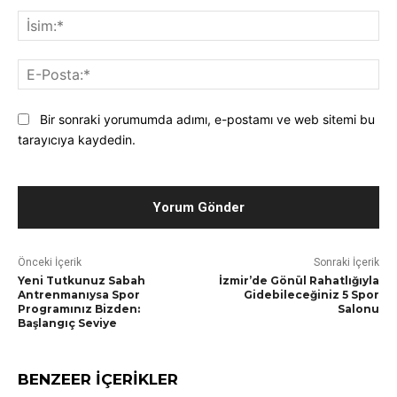
Yorum*:
İsi
E-
Pos
Bir sonraki yorumumda adımı, e-postamı ve web sitemi bu
tarayıcıya kaydedin.
Önceki İçerik
Sonraki İçerik
Yeni Tutkunuz Sabah
İzmir’de Gönül Rahatlığıyla
Antrenmanıysa Spor
Gidebileceğiniz 5 Spor
Programınız Bizden:
Salonu
Başlangıç Seviye
BENZEER İÇERİKLER