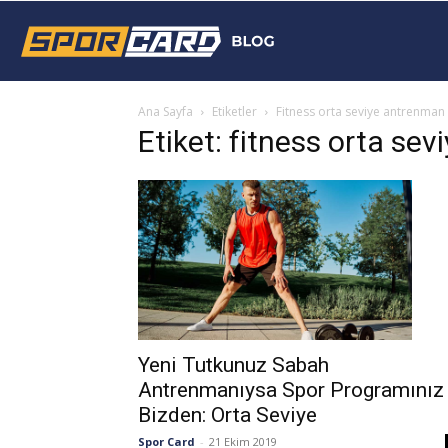
Sporcard
Ana Sayfa
Etiketler
Fitness orta seviye antrenma
Blog
Etiket: fitness orta se
Yeni Tutkunuz Sabah
Antrenmanıysa Spor Programınız
Bizden: Orta Seviye
Spor Card
-
21 Ekim 2019