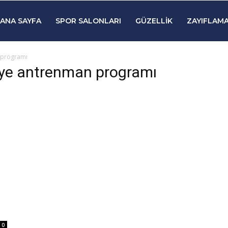
ANA SAYFA
SPOR SALONLARI
GÜZELLIK
ZAYIFLAMA
n programı
viye antrenman programı
0