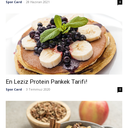
Spor Card
-
28 Haziran 2021
0
En Leziz Protein Pankek Tarifi!
Spor Card
-
3 Temmuz 2020
0