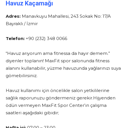
Havuz Kaçamağı
Adres:
Manavkuyu Mahallesi, 243 Sokak No: 17/A
Bayraklı / İzmir
Telefon:
+90 (232) 348 0066
“Havuz arıyorum ama fitnessa da hayır demem.”
diyenler toplanın! MaxFit spor salonunda fitness
alanını kullanabilir, yüzme havuzunda yağlarınızı suya
gömebilirsiniz.
Havuz kullanımı için öncelikle salon yetkililerine
sağlık raporunuzu göndermeniz gerekir.Hijyenden
ödün vermeyen MaxFit Spor Center’ın çalışma
saatleri aşağıdaki gibidir;
Hafta içi:
07:00 – 23:00