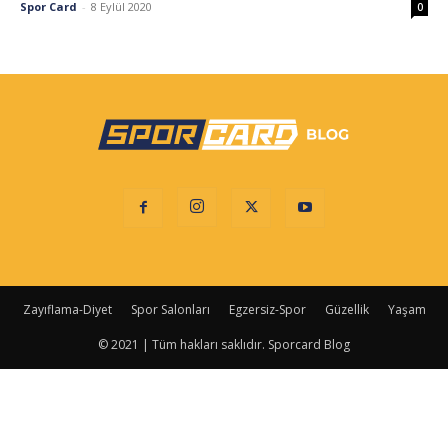
Spor Card
-
8 Eylül 2020
0
Zayıflama-Diyet
Spor Salonları
Egzersiz-Spor
Güzellik
Yaşam
© 2021 | Tüm hakları saklıdır. Sporcard Blog