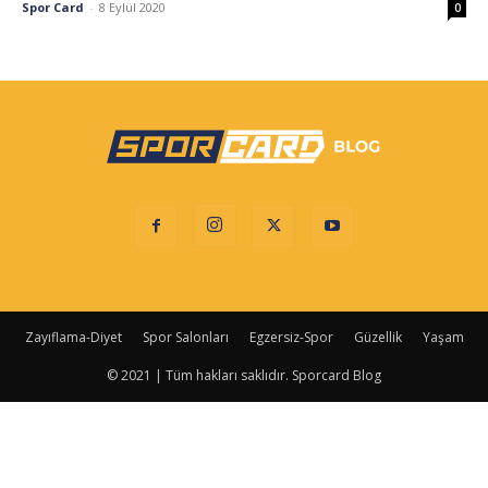
Spor Card
-
8 Eylül 2020
0
Zayıflama-Diyet
Spor Salonları
Egzersiz-Spor
Güzellik
Yaşam
© 2021 | Tüm hakları saklıdır. Sporcard Blog