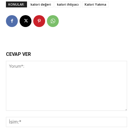
KONULAR:
kalori değeri
kalori ihtiyacı
Kalori Yakma
CEVAP VER
Yorum*:
İsi