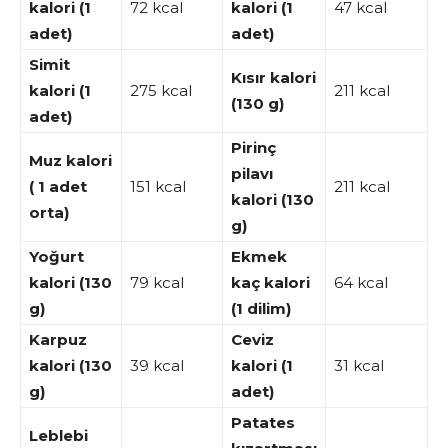
kalori (1
72 kcal
kalori (1
47 kcal
adet)
adet)
Simit
Kısır kalori
kalori (1
275 kcal
211 kcal
(130 g)
adet)
Pirinç
Muz kalori
pilavı
( 1 adet
151 kcal
211 kcal
kalori (130
orta)
g)
Yoğurt
Ekmek
kalori (130
79 kcal
kaç kalori
64 kcal
g)
(1 dilim)
Karpuz
Ceviz
kalori (130
39 kcal
kalori (1
31 kcal
g)
adet)
Patates
Leblebi