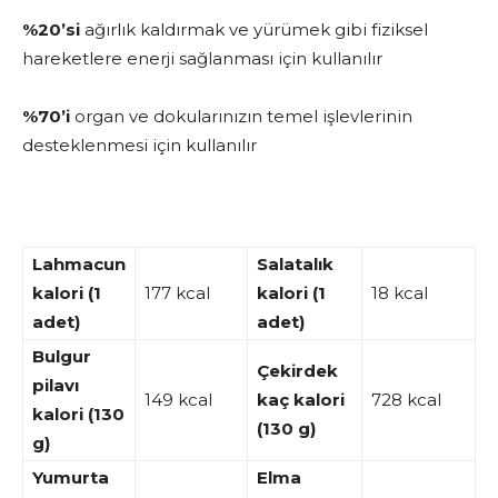
%20’si
ağırlık kaldırmak ve yürümek gibi fiziksel
hareketlere enerji sağlanması için kullanılır
%70’i
organ ve dokularınızın temel işlevlerinin
desteklenmesi için kullanılır
Lahmacun
Salatalık
kalori (1
177 kcal
kalori (1
18 kcal
adet)
adet)
Bulgur
Çekirdek
pilavı
149 kcal
kaç kalori
728 kcal
kalori (130
(130 g)
g)
Yumurta
Elma