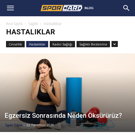
Ana Sayfa
Sağlık
Hastalıklar
HASTALIKLAR
Cinsellik
Hastalıklar
Kadın Sağlığı
Sağlıklı Beslenme
Egzersiz Sonrasında Neden Öksürürüz?
Spor Card
-
22 Temmuz 2020