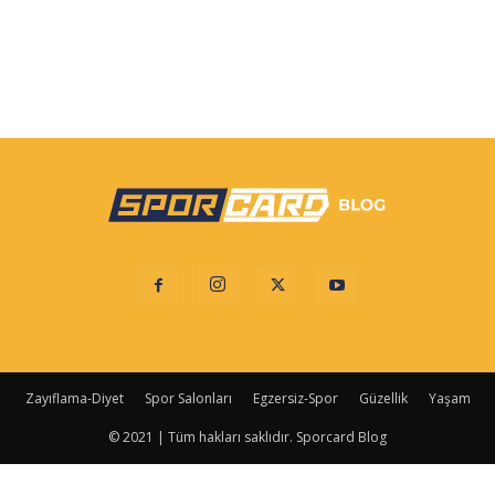
Zayıflama-Diyet
Spor Salonları
Egzersiz-Spor
Güzellik
Yaşam
© 2021 | Tüm hakları saklıdır. Sporcard Blog