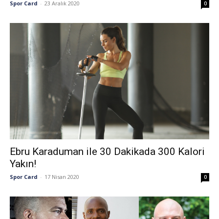
Spor Card
-
23 Aralık 2020
0
Ebru Karaduman ile 30 Dakikada 300 Kalori
Yakın!
Spor Card
-
17 Nisan 2020
0