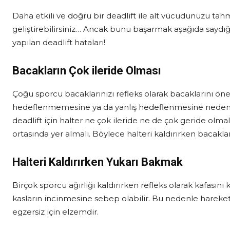
Daha etkili ve doğru bir deadlift ile alt vücudunuzu tah
geliştirebilirsiniz… Ancak bunu başarmak aşağıda saydığ
yapılan deadlift hataları!
Bacakların Çok ileride Olması
Çoğu sporcu bacaklarınızı refleks olarak bacaklarını ön
hedeflenmemesine ya da yanlış hedeflenmesine neden olur
deadlift için halter ne çok ileride ne de çok geride olma
ortasında yer almalı. Böylece halteri kaldırırken bacakla
Halteri Kaldırırken Yukarı Bakmak
Birçok sporcu ağırlığı kaldırırken refleks olarak kafasın
kasların incinmesine sebep olabilir. Bu nedenle hareke
egzersiz için elzemdir.