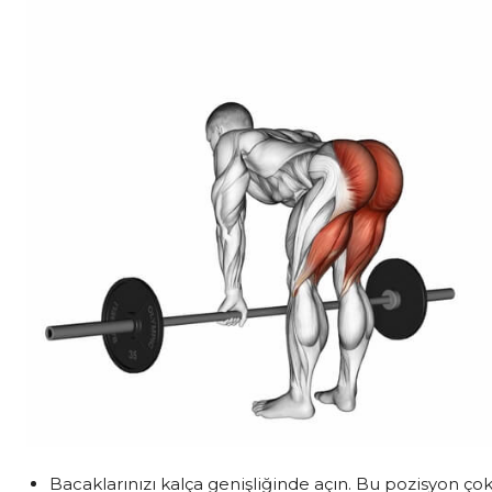
Bacaklarınızı kalça genişliğinde açın. Bu pozisyon ço