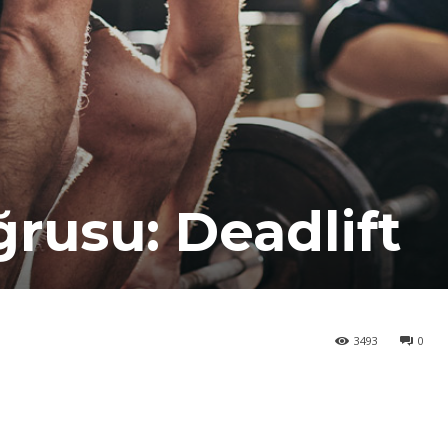
rusu: Deadlift
3493
0