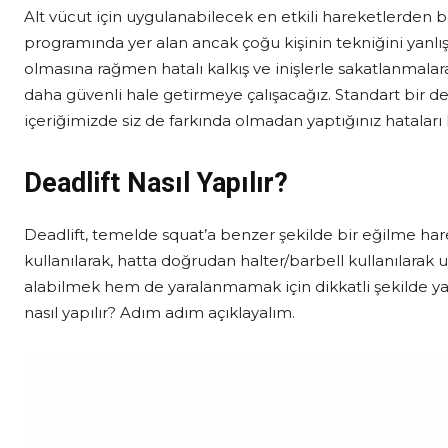
Alt vücut için uygulanabilecek en etkili hareketlerden 
programında yer alan ancak çoğu kişinin tekniğini yanlış
olmasına rağmen hatalı kalkış ve inişlerle sakatlanmalara 
daha güvenli hale getirmeye çalışacağız. Standart bir dea
içeriğimizde siz de farkında olmadan yaptığınız hataları
Deadlift Nasıl Yapılır?
Deadlift, temelde squat’a benzer şekilde bir eğilme hareket
kullanılarak, hatta doğrudan halter/barbell kullanılara
alabilmek hem de yaralanmamak için dikkatli şekilde yap
nasıl yapılır? Adım adım açıklayalım.