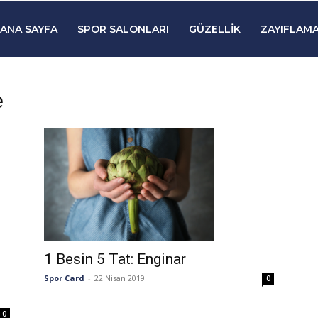
ANA SAYFA
SPOR SALONLARI
GÜZELLIK
ZAYIFLAMA
e
1 Besin 5 Tat: Enginar
Spor Card
-
22 Nisan 2019
0
0