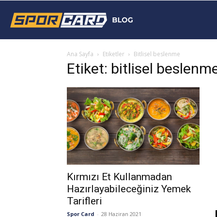
Sporcard
Ana Sayfa
Etiketler
Bitlisel beslenme
Blog
Etiket: bitlisel beslenm
Kırmızı Et Kullanmadan
Hazırlayabileceğiniz Yemek
Tarifleri
Spor Card
-
28 Haziran 2021