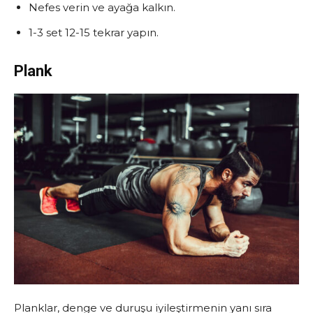
Nefes verin ve ayağa kalkın.
1-3 set 12-15 tekrar yapın.
Plank
Planklar, denge ve duruşu iyileştirmenin yanı sıra