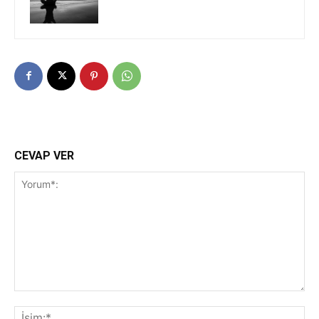
CEVAP VER
Yorum*:
İsi