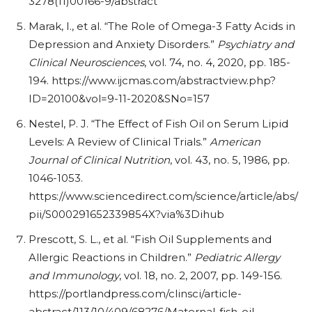
3278(11)00166-9/abstract
Marak, I., et al. “The Role of Omega-3 Fatty Acids in
Depression and Anxiety Disorders.”
Psychiatry and
Clinical Neurosciences
, vol. 74, no. 4, 2020, pp. 185-
194.
https://www.ijcmas.com/abstractview.php?
ID=20100&vol=9-11-2020&SNo=157
Nestel, P. J. “The Effect of Fish Oil on Serum Lipid
Levels: A Review of Clinical Trials.”
American
Journal of Clinical Nutrition
, vol. 43, no. 5, 1986, pp.
1046-1053.
https://www.sciencedirect.com/science/article/abs/
pii/S000291652339854X?via%3Dihub
Prescott, S. L., et al. “Fish Oil Supplements and
Allergic Reactions in Children.”
Pediatric Allergy
and Immunology
, vol. 18, no. 2, 2007, pp. 149-156.
https://portlandpress.com/clinsci/article-
abstract/113/10/409/68276/Maternal-fish-oil-