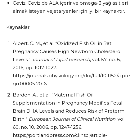
Ceviz: Ceviz de ALA içerir ve omega-3 yağ asitleri
almak isteyen vejetaryenler için iyi bir kaynaktır.
Kaynaklar:
Albert, C. M., et al. “Oxidized Fish Oil in Rat
Pregnancy Causes High Newborn Cholesterol
Levels.”
Journal of Lipid Research
, vol. 57, no. 6,
2016, pp. 1017-1027.
https://journals.physiology.org/doi/full/10.1152/ajpre
gu.00005.2016
Barden, A., et al. “Maternal Fish Oil
Supplementation in Pregnancy Modifies Fetal
Brain DHA Levels and Reduces Risk of Preterm
Birth.”
European Journal of Clinical Nutrition
, vol.
60, no. 10, 2006, pp. 1247-1256.
https://portlandpress.com/clinsci/article-