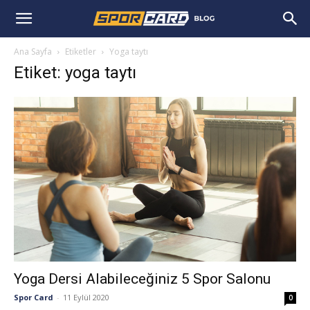
Ana Sayfa
Etiketler
Yoga taytı
Etiket: yoga taytı
Yoga Dersi Alabileceğiniz 5 Spor Salonu
Spor Card
-
11 Eylül 2020
0