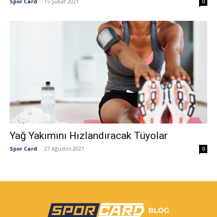
Spor Card
-
15 Şubat 2021
0
Yağ Yakımını Hızlandıracak Tüyolar
Spor Card
-
27 Ağustos 2021
0