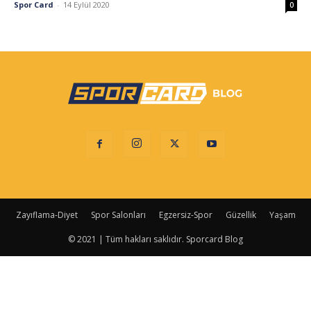
Spor Card
-
14 Eylül 2020
0
Zayıflama-Diyet
Spor Salonları
Egzersiz-Spor
Güzellik
Yaşam
© 2021 | Tüm hakları saklıdır. Sporcard Blog