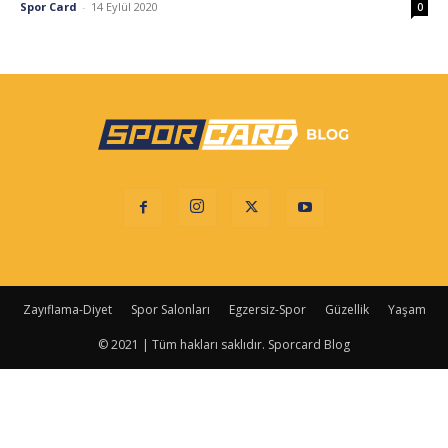
Spor Card
-
14 Eylül 2020
0
Zayıflama-Diyet
Spor Salonları
Egzersiz-Spor
Güzellik
Yaşam
© 2021 | Tüm hakları saklıdır. Sporcard Blog