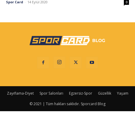
Spor Card
-
14 Eylül 2020
0
Zayıflama-Diyet
Spor Salonları
Egzersiz-Spor
Güzellik
Yaşam
© 2021 | Tüm hakları saklıdır. Sporcard Blog