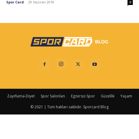
Spor Card
-
29 Haziran 2018
0
Zayıflama-Diyet
Spor Salonları
Egzersiz-Spor
Güzellik
Yaşam
© 2021 | Tüm hakları saklıdır. Sporcard Blog