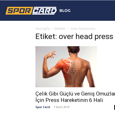
Sporcard
Ana Sayfa
Etiketler
Over head press
Blog
Etiket: over head press
Çelik Gibi Güçlü ve Geniş Omuzla
İçin Press Hareketinin 6 Hali
Spor Card
-
7 Ekim 2019