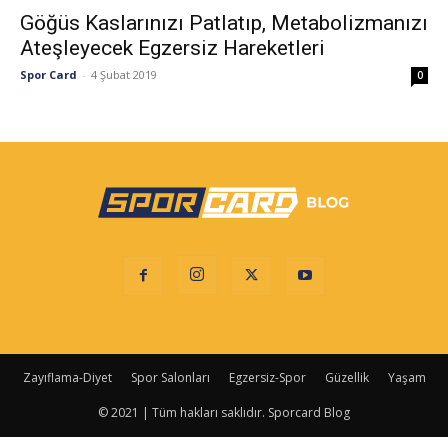
Göğüs Kaslarınızı Patlatıp, Metabolizmanızı
Ateşleyecek Egzersiz Hareketleri
Spor Card
-
4 Şubat 2019
0
Zayıflama-Diyet
Spor Salonları
Egzersiz-Spor
Güzellik
Yaşam
© 2021 | Tüm hakları saklıdır. Sporcard Blog