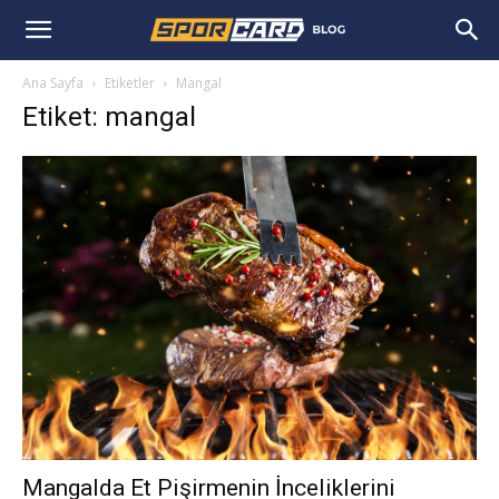
Ana Sayfa
Etiketler
Mangal
Etiket: mangal
Mangalda Et Pişirmenin İnceliklerini