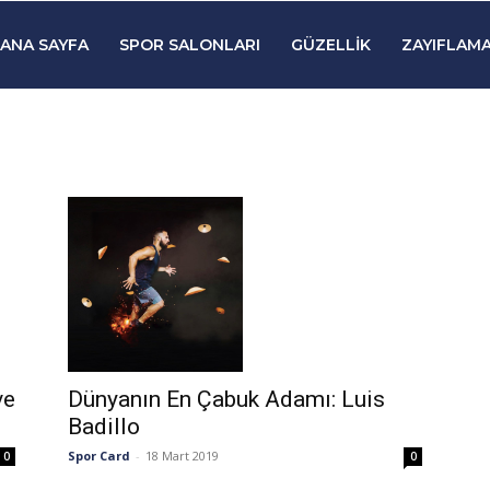
ANA SAYFA
SPOR SALONLARI
GÜZELLIK
ZAYIFLAMA
Dünyanın En Çabuk Adamı: Luis
ve
Badillo
Spor Card
-
18 Mart 2019
0
0