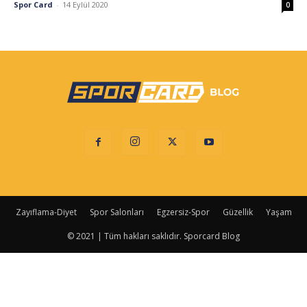
Spor Card
-
14 Eylül 2020
0
Zayıflama-Diyet
Spor Salonları
Egzersiz-Spor
Güzellik
Yaşam
© 2021 | Tüm hakları saklıdır. Sporcard Blog